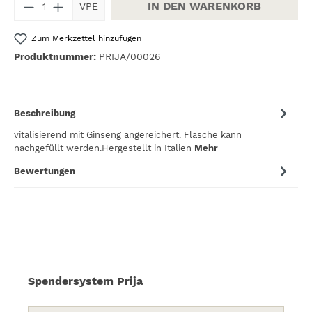
Produkt Anzahl: Gib den gewünschten W
IN DEN WARENKORB
VPE
Zum Merkzettel hinzufügen
Produktnummer:
PRIJA/00026
Beschreibung
vitalisierend mit Ginseng angereichert. Flasche kann
nachgefüllt werden.Hergestellt in Italien
Mehr
Bewertungen
Produktgalerie überspringen
Spendersystem Prija