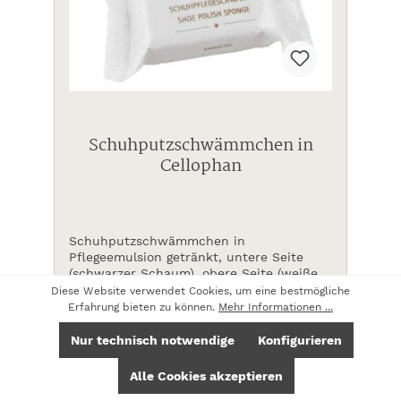
Schuhputzschwämmchen in
Cellophan
Schuhputzschwämmchen in
Pflegeemulsion getränkt, untere Seite
(schwarzer Schaum), obere Seite (weißer
Schaum), geschlitzt mit 2 Grifflaschen. 48
Diese Website verwendet Cookies, um eine bestmögliche
Inhalt:
500 Stück
(0,21 €* / 1 Stück)
x 38 mm
Erfahrung bieten zu können.
Mehr Informationen ...
Nur technisch notwendige
Konfigurieren
Alle Cookies akzeptieren
105,00 €*