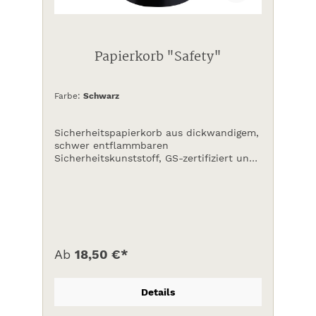
Papierkorb "Safety"
Farbe:
Schwarz
Sicherheitspapierkorb aus dickwandigem,
schwer entflammbaren
Sicherheitskunststoff, GS-zertifiziert und
TÜV geprüft, 13 l, Abmessung H 300 mm,
Durchmesser 250 mm
Ab
18,50 €*
Details