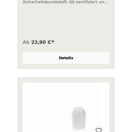
Sicherheitskunststoff, GS-zertifiziert und
TÜV geprüft, 13 l. Durchschmelzsicher
wegen des zusätzlichen, hochgezogenen
Metallbodens. Die höchste Stufe der
Sicherheit aus Kunststoff. Abmessung H
300 mm, Durchmesser 250 mm
Ab
23,90 €*
Details