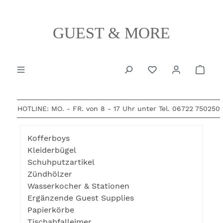
alt springen
GUEST & MORE
Ware
HOTLINE: MO. - FR. von 8 - 17 Uhr unter Tel.
06722 750250
Kofferboys
Kleiderbügel
Schuhputzartikel
Zündhölzer
Wasserkocher & Stationen
Ergänzende Guest Supplies
Papierkörbe
Tischabfalleimer