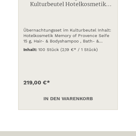
Kulturbeutel Hotelkosmetik
Memory of Provence
Übernachtungsset im Kulturbeutel Inhalt:
Hotelkosmetik Memory of Provence Seife
15 g, Hair- & Bodyshampoo , Bath- &
Showergel, Bodylotion je 20 ml Tube
Inhalt:
100 Stück
(2,19 €* / 1 Stück)
219,00 €*
IN DEN WARENKORB