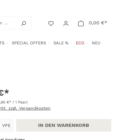
0,00 €*
Warenkorb enth
TS
SPECIAL OFFERS
SALE %
ECO
NEU
€*
1,65 €* / 1 Paar)
wSt. zzgl. Versandkosten
Anzahl: Gib den gewünschten Wert ein
IN DEN WARENKORB
VPE
el hinzufügen