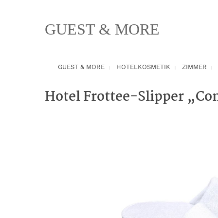
springen
Zur Hauptnavigation springen
GUEST & MORE
GUEST & MORE
HOTELKOSMETIK
ZIMMER
Hotel Frottee-Slipper „Co
Bildergalerie überspringen